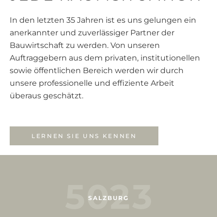
den letzten 35 Jahren ist es uns gelungen ein
den letzten 35 Jahren ist es uns gelungen ein
In den letzten 35 Jahren ist es uns gelungen ein
rkannter und zuverlässiger Partner der
rkannter und zuverlässiger Partner der
anerkannter und zuverlässiger Partner der
wirtschaft zu werden. Von unseren
wirtschaft zu werden. Von unseren
Bauwirtschaft zu werden. Von unseren
traggebern aus dem privaten, institutionellen
traggebern aus dem privaten, institutionellen
Auftraggebern aus dem privaten, institutionellen
ie öffentlichen Bereich werden wir durch
ie öffentlichen Bereich werden wir durch
sowie öffentlichen Bereich werden wir durch
ere professionelle und effiziente Arbeit
ere professionelle und effiziente Arbeit
unsere professionelle und effiziente Arbeit
raus geschätzt.
raus geschätzt.
überaus geschätzt.
LERNEN SIE UNS KENNEN
LERNEN SIE UNS KENNEN
LERNEN SIE UNS KENNEN
5
0
2
3
SALZBURG