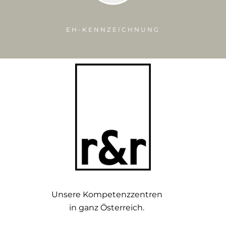
NUNG
CE-KENNZEICHNUN
ÜA-KENNZEICHNUNG
ÜA-
EH-KENNZEICHNUNG
Unsere Kompetenzzentren
in ganz Österreich.