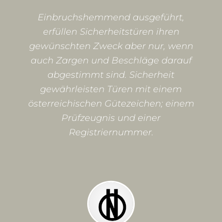
Einbruchshemmend ausgeführt,
erfüllen Sicherheitstüren ihren
gewünschten Zweck aber nur, wenn
auch Zargen und Beschläge darauf
abgestimmt sind. Sicherheit
gewährleisten Türen mit einem
österreichischen Gütezeichen; einem
Prüfzeugnis und einer
Registriernummer.